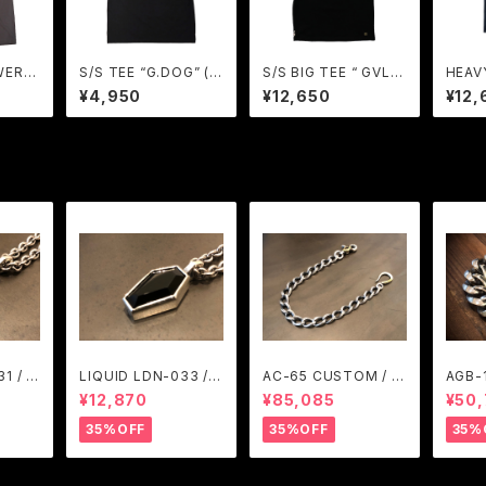
WER“
S/S TEE “G.DOG” (B
S/S BIG TEE “ GVLS”
HEAV
AVIAL
LACK) /GAVIAL GAR
(BLACK) / GAVIAL
ET T
¥4,950
¥12,650
¥12,
AGE
DYEIN
GERU
1 / A
LIQUID LDN-033 / A
AC-65 CUSTOM / A
AGB-
M
RGENT GLEAM
RGENT GLEAM
ARGE
¥12,870
¥85,085
¥50
35%OFF
35%OFF
35%