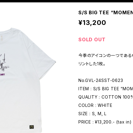
S/S BIG TEE “MOMEN
¥13,200
SOLD OUT
今季のアイコンの一つである
リントした1枚。
No.GVL-24SST-0623
ITEM : S/S BIG TEE “M
QUALITY : COTTON 10
COLOR : WHITE
SIZE : S, M, L
PRICE : ¥13,200.- (tax in)