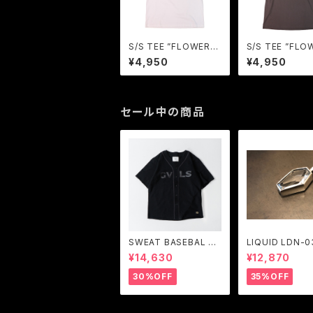
S/S TEE ”FLOWER“
S/S TEE ”FLO
(VANILLA) / GAVIAL
(H.BLACK) / G
¥4,950
¥4,950
GARAGE
GARAGE
セール中の商品
SWEAT BASEBAL S
LIQUID LDN-03
HIRTS (BLACK) / GA
RGENT GLEA
¥14,630
¥12,870
VIAL
30%OFF
35%OFF