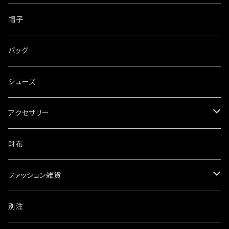
帽子
バッグ
シューズ
アクセサリー
ネックレス
財布
ブレスレット・バングル
ファッション雑貨
ウォレットチェーン
ワッペン・ステッカー
別注