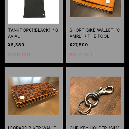
TANKTOP01(BLACK) / G
SHORT BIKE WALLET (C
AVIAL
AMRL) / THE FOOL
¥6,380
¥27,500
SOLD OUT
SOLD OUT
LEOPARD BIKER WALLE
CLIP KEY HOLDER (SILV