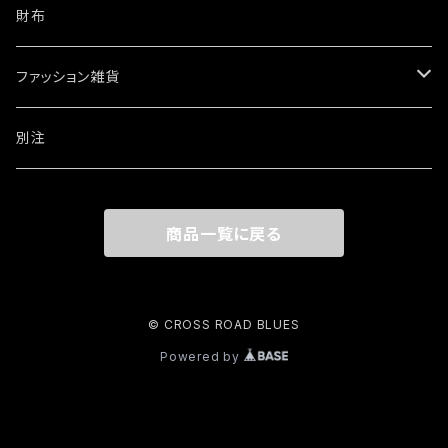
ネックレス
財布
ブレスレット・バングル
ファッション雑貨
ウォレットチェーン
ワッペン・ステッカー
別注
リング
商品一覧に戻る
その他
© CROSS ROAD BLUES
Powered by