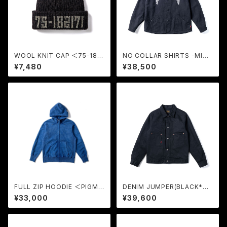
WOOL KNIT CAP ＜75-1821
NO COLLAR SHIRTS -MINI
71＞ (BROWN-BK) / GERUG
HERRINBONE- ＜TIGER HE
¥7,480
¥38,500
A
AD＞ (BLACK) / GERUGA
FULL ZIP HOODIE ＜PIGME
DENIM JUMPER(BLACK*BL
NT-DYEING＞ (BULE) / GER
ACK) / GERUGA
¥33,000
¥39,600
UGA