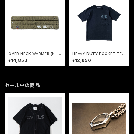
OVER NECK WARMER (KHA
HEAVY DUTY POCKET TEE
KI GREEN) / GERUGA
< PRODUCT DYEING > (BL
¥14,850
¥12,650
ACK) / GERUGA
セール中の商品