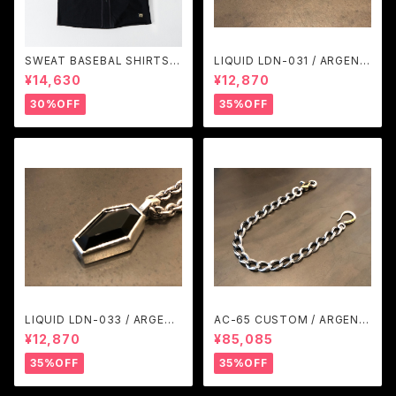
SWEAT BASEBAL SHIRTS
LIQUID LDN-031 / ARGENT
(BLACK) / GAVIAL
GLEAM
¥14,630
¥12,870
30%OFF
35%OFF
LIQUID LDN-033 / ARGENT
AC-65 CUSTOM / ARGENT
GLEAM
GLEAM
¥12,870
¥85,085
35%OFF
35%OFF