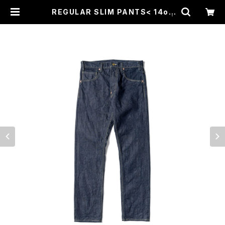
REGULAR SLIM PANTS< 14oz
DENIM > (INDIGO) / GERUGA |
CROSS ROAD BLUES