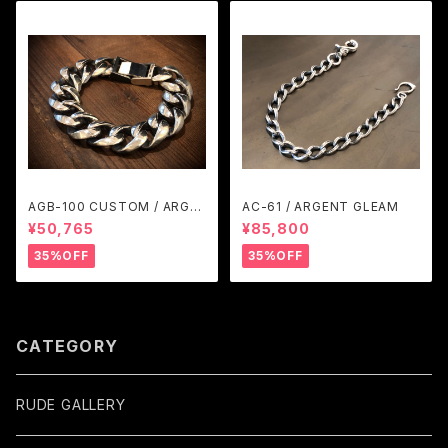
AGB-100 CUSTOM / ARGE
AC-61 / ARGENT GLEAM
NT GLEAM
¥50,765
¥85,800
35%OFF
35%OFF
CATEGORY
RUDE GALLERY