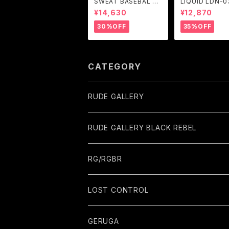
SWEAT BASEBAL S
LIQUID LDN-03
HIRTS (BLACK) / GA
RGENT GLEA
¥14,630
¥12,870
VIAL
30%OFF
35%OFF
CATEGORY
RUDE GALLERY
RUDE GALLERY BLACK REBEL
RG/RGBR
LOST CONTROL
GERUGA