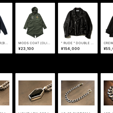
R(BLA
MODS COAT (OLIV
" RUDE " DOUBLE R
CREW
GERU
E) / GAVIAL GARAGE
YDERS / RUDE GALL
K) / 
¥23,100
¥154,000
¥55
ERY