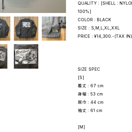
QUALITY : [SHELL : NYL
100%]
COLOR : BLACK
SIZE : S,M,L,XL,XXL
PRICE : ¥14,300.-(TAX IN
SIZE SPEC
[S]
着丈 : 67 cm
身幅 : 53 cm
肩巾 : 44 cm
袖丈 : 61 cm
[M]