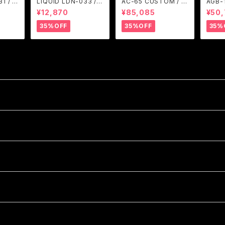
1 / A
LIQUID LDN-033 / A
AC-65 CUSTOM / A
AGB-
M
RGENT GLEAM
RGENT GLEAM
ARGE
¥12,870
¥85,085
¥50
35%OFF
35%OFF
35%