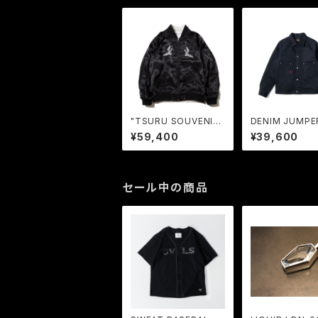
"TSURU SOUVENIR
DENIM JUMPE
JACKET＜YOSO PA
CK*BLACK) / 
¥59,400
¥39,600
RIS＞" (BLACK) / RU
GA
DE GALLERY
セール中の商品