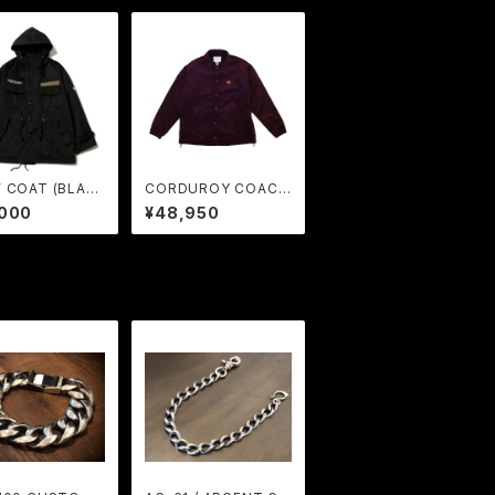
 COAT (BLAC
CORDUROY COACH
RUDE GALLERY
JACKET (WINE) / GA
,000
¥48,950
VIAL