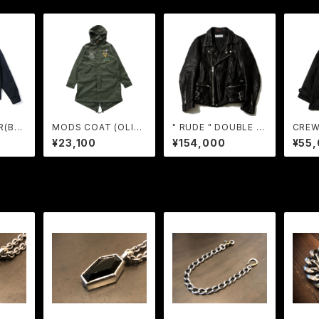
R(BLA
MODS COAT (OLIV
" RUDE " DOUBLE R
CREW
GERU
E) / GAVIAL GARAGE
YDERS / RUDE GALL
K) / 
¥23,100
¥154,000
¥55
ERY