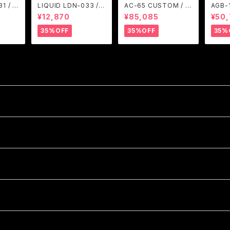
1 / A
LIQUID LDN-033 / A
AC-65 CUSTOM / A
AGB-
M
RGENT GLEAM
RGENT GLEAM
ARGE
¥12,870
¥85,085
¥50
35%OFF
35%OFF
35%