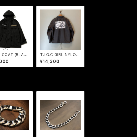
 COAT (BLAC
T.I.O.C GIRL NYLON
RUDE GALLERY
COACH JKT / BIRD
,000
¥14,300
LAND ORIGINAL