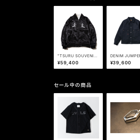
"TSURU SOUVENIR
DENIM JUMPE
JACKET＜YOSO PA
CK*BLACK) / 
¥59,400
¥39,600
RIS＞" (BLACK) / RU
GA
DE GALLERY
セール中の商品