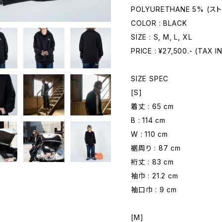
POLYURETHANE 5% (
COLOR : BLACK
SIZE : S, M, L, XL
PRICE : ¥27,500.- (TAX I
SIZE SPEC
[S]
着丈 : 65 cm
B : 114 cm
W : 110 cm
裾周り : 87 cm
裄丈 : 83 cm
袖巾 : 21.2 cm
袖口巾 : 9 cm
[M]