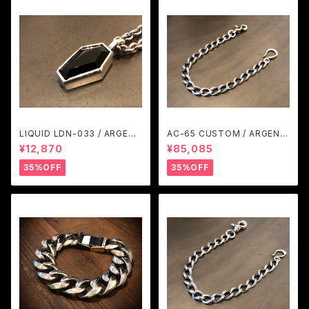
LIQUID LDN-033 / ARGENT
AC-65 CUSTOM / ARGENT
GLEAM
GLEAM
¥12,870
¥85,085
35%OFF
35%OFF