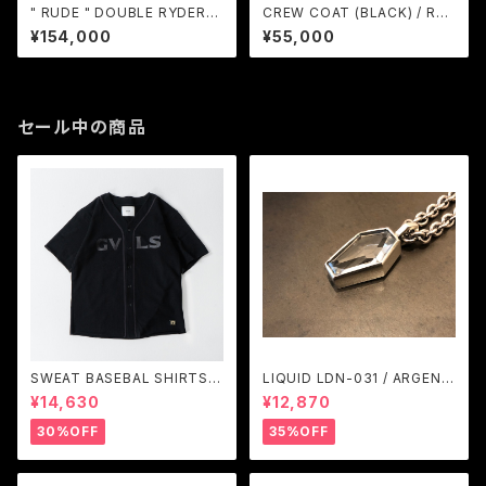
" RUDE " DOUBLE RYDERS
CREW COAT (BLACK) / RU
/ RUDE GALLERY
DE GALLERY
¥154,000
¥55,000
セール中の商品
SWEAT BASEBAL SHIRTS
LIQUID LDN-031 / ARGENT
(BLACK) / GAVIAL
GLEAM
¥14,630
¥12,870
30%OFF
35%OFF