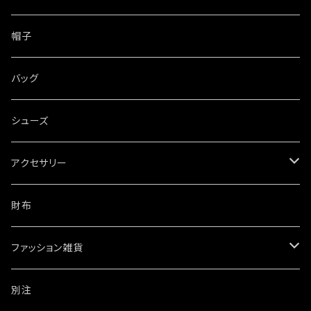
帽子
バッグ
シューズ
アクセサリー
ネックレス
財布
ブレスレット・バングル
ファッション雑貨
ウォレットチェーン
ワッペン・ステッカー
別注