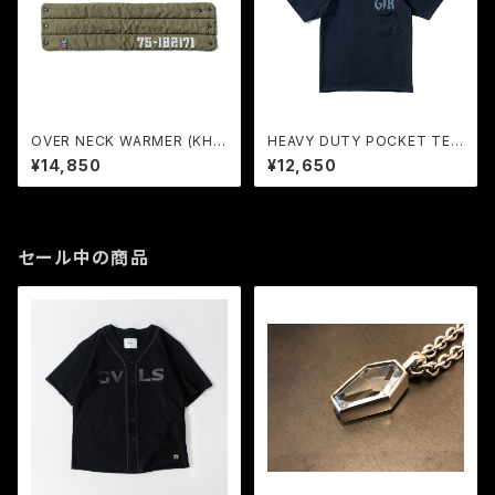
OVER NECK WARMER (KHA
HEAVY DUTY POCKET TEE
KI GREEN) / GERUGA
< PRODUCT DYEING > (BL
¥14,850
¥12,650
ACK) / GERUGA
セール中の商品