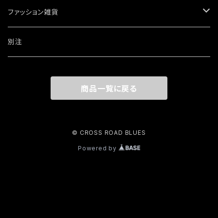
ブレスレット・バングル
ファッション雑貨
ウォレットチェーン
ワッペン・ステッカー
別注
リング
商品一覧に戻る
その他
© CROSS ROAD BLUES
Powered by