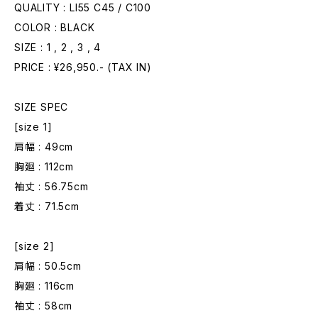
QUALITY : LI55 C45 / C100
COLOR : BLACK
SIZE : 1 , 2 , 3 , 4
PRICE : ¥26,950.- (TAX IN)
SIZE SPEC
[size 1]
肩幅 : 49cm
胸廻 : 112cm
袖丈 : 56.75cm
着丈 : 71.5cm
[size 2]
肩幅 : 50.5cm
胸廻 : 116cm
袖丈 : 58cm