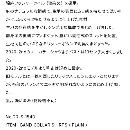
綿麻ワッシャーツイル (後染め) を採用。
麻のナチュラルな節感で、生地の表面にムラ感を持たせて洗いを
かけ、ふっくらと持たせるように仕上げた素材。
生地の存在感を生かしシンプルな構成でまとめ上げました。
前身頃の裏側にワンポケット、脇には開閉式のスリットを配置。
生地同色の小ぶりなミリタリーボタンで泥臭くまとまった。
2020-2ndのノーカラーシャツよりバストは10センチ大きくしまし
た。
2020-2ndモデルより着丈は短めに設定。
旧モデルとは一線を画したリラックスしたシルエットとなります
が、各部のバランスでエッヂが削がれないようにまとめ上げまし
た。
製品洗い済み（乾燥機不可）
No.GR-S-154B
ITEM : BAND COLLAR SHIRTS＜PLAIN＞