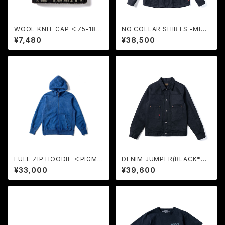
WOOL KNIT CAP ＜75-1821
NO COLLAR SHIRTS -MINI
71＞ (BROWN-BK) / GERUG
HERRINBONE- ＜TIGER HE
¥7,480
¥38,500
A
AD＞ (BLACK) / GERUGA
FULL ZIP HOODIE ＜PIGME
DENIM JUMPER(BLACK*BL
NT-DYEING＞ (BULE) / GER
ACK) / GERUGA
¥33,000
¥39,600
UGA