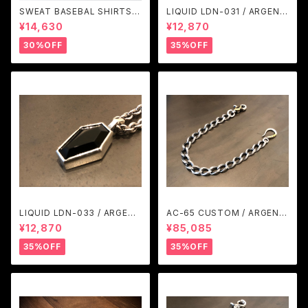
SWEAT BASEBAL SHIRTS
LIQUID LDN-031 / ARGENT
(BLACK) / GAVIAL
GLEAM
¥14,630
¥12,870
30%OFF
35%OFF
LIQUID LDN-033 / ARGENT
AC-65 CUSTOM / ARGENT
GLEAM
GLEAM
¥12,870
¥85,085
35%OFF
35%OFF