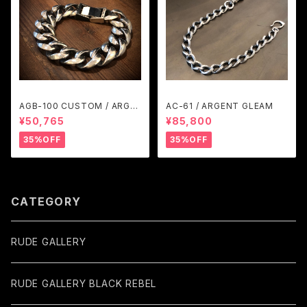
AGB-100 CUSTOM / ARGE
AC-61 / ARGENT GLEAM
NT GLEAM
¥50,765
¥85,800
35%OFF
35%OFF
CATEGORY
RUDE GALLERY
RUDE GALLERY BLACK REBEL