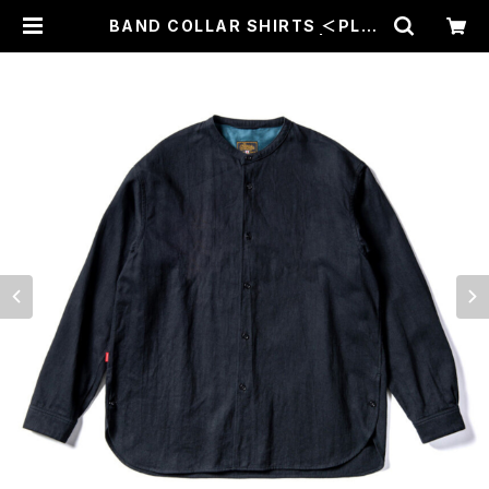
BAND COLLAR SHIRTS ＜PLAI
N＞ (BLACK) / GERUGA | CROS
S ROAD BLUES