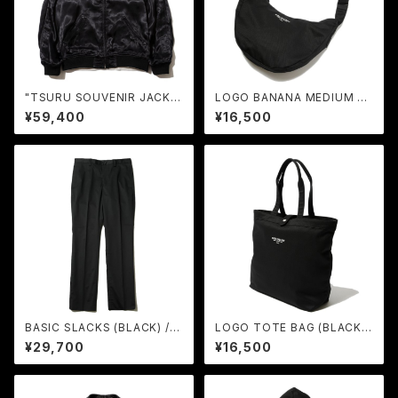
"TSURU SOUVENIR JACKE
LOGO BANANA MEDIUM BA
T＜YOSO PARIS＞" (BLAC
G (BLACK) / RUDE GALLER
¥59,400
¥16,500
K) / RUDE GALLERY
Y
BASIC SLACKS (BLACK) / R
LOGO TOTE BAG (BLACK)
UDE GALLERY
/ RUDE GALLERY
¥29,700
¥16,500