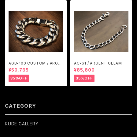
AGB-100 CUSTOM / ARGE
AC-61 / ARGENT GLEAM
NT GLEAM
¥50,765
¥85,800
35%OFF
35%OFF
CATEGORY
RUDE GALLERY