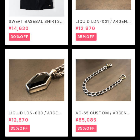
SWEAT BASEBAL SHIRTS
LIQUID LDN-031 / ARGENT
(BLACK) / GAVIAL
GLEAM
¥14,630
¥12,870
30%OFF
35%OFF
LIQUID LDN-033 / ARGENT
AC-65 CUSTOM / ARGENT
GLEAM
GLEAM
¥12,870
¥85,085
35%OFF
35%OFF