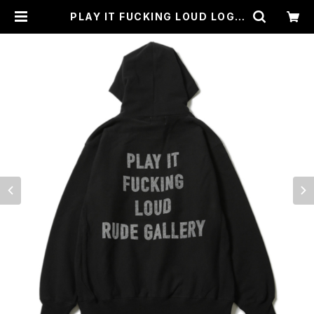
PLAY IT FUCKING LOUD LOGO
HOODIE (BLACK) / RUDE GALL
ERY | CROSS ROAD BLUES