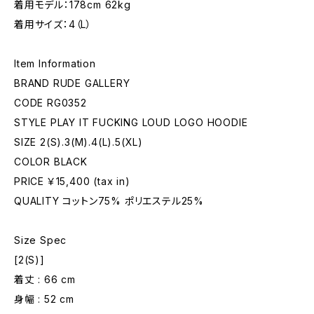
着用モデル：178cm 62kg
着用サイズ：4（L）
Item Information
BRAND RUDE GALLERY
CODE RG0352
STYLE PLAY IT FUCKING LOUD LOGO HOODIE
SIZE 2(S).3(M).4(L).5(XL)
COLOR BLACK
PRICE ￥15,400 (tax in)
QUALITY コットン75% ポリエステル25%
Size Spec
[2(S)]
着丈 : 66 cm
身幅 : 52 cm