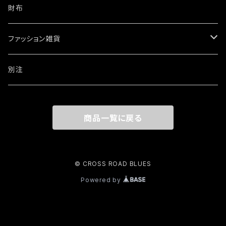
ネックレス
財布
ブレスレット・バングル
ファッション雑貨
ウォレットチェーン
ワッペン・ステッカー
別注
リング
商品一覧に戻る
その他
© CROSS ROAD BLUES
Powered by