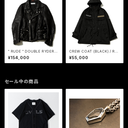
" RUDE " DOUBLE RYDERS
CREW COAT (BLACK) / RU
/ RUDE GALLERY
DE GALLERY
¥154,000
¥55,000
セール中の商品