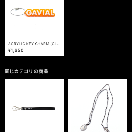
ACRYLIC KEY CHARM (CLE
AR ORANGE / WHITE) GAVI
¥1,650
AL
同じカテゴリの商品