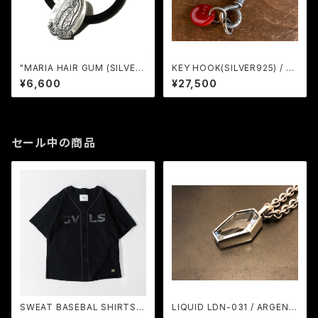
"MARIA HAIR GUM (SILVER)
KEY HOOK(SILVER925) / G
/ RUDE GALLERY
ERUGA
¥6,600
¥27,500
セール中の商品
SWEAT BASEBAL SHIRTS
LIQUID LDN-031 / ARGENT
(BLACK) / GAVIAL
GLEAM