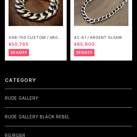
AGB-100 CUSTOM / ARGE
AC-61 / ARGENT GLEAM
NT GLEAM
¥50,765
¥85,800
35%OFF
35%OFF
CATEGORY
RUDE GALLERY
RUDE GALLERY BLACK REBEL
RG/RGBR