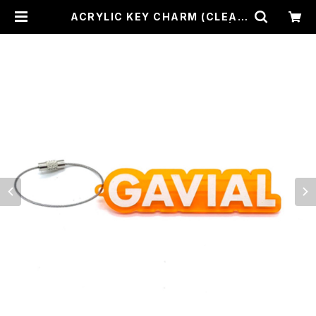
ACRYLIC KEY CHARM (CLEAR
ORANGE / WHITE) GAVIAL | C
ROSS ROAD BLUES