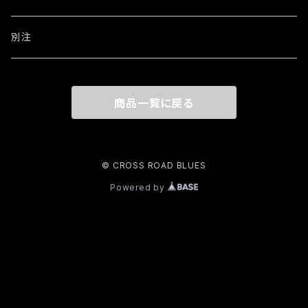
ウォレットチェーン
ワッペン・ステッカー
別注
リング
商品一覧に戻る
その他
© CROSS ROAD BLUES
Powered by