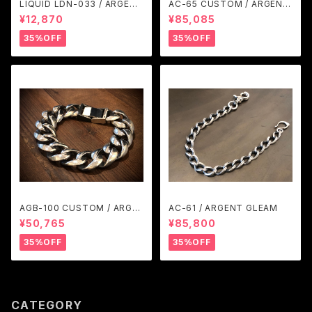
LIQUID LDN-033 / ARGENT
AC-65 CUSTOM / ARGENT
GLEAM
GLEAM
¥12,870
¥85,085
35%OFF
35%OFF
AGB-100 CUSTOM / ARGE
AC-61 / ARGENT GLEAM
NT GLEAM
¥50,765
¥85,800
35%OFF
35%OFF
CATEGORY