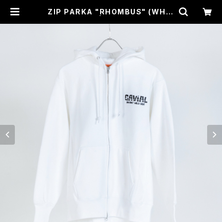
ZIP PARKA "RHOMBUS" (WHIT
E) / GAVIAL | CROSS ROAD BL
UES