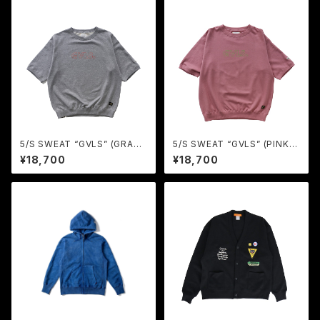
5/S SWEAT “GVLS” (GRAY)
5/S SWEAT “GVLS” (PINK) /
/ GAVIAL
GAVIAL
¥18,700
¥18,700