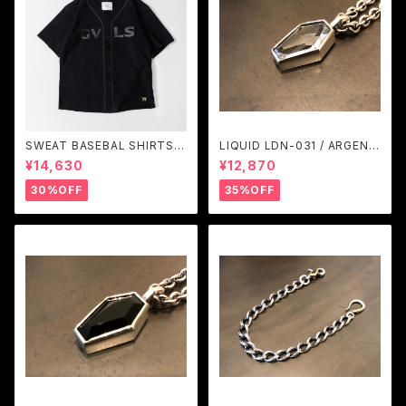
SWEAT BASEBAL SHIRTS
LIQUID LDN-031 / ARGENT
(BLACK) / GAVIAL
GLEAM
¥14,630
¥12,870
30%OFF
35%OFF