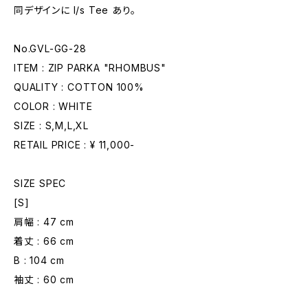
同デザインに l/s Tee あり。
No.GVL-GG-28
ITEM : ZIP PARKA "RHOMBUS"
QUALITY : COTTON 100%
COLOR : WHITE
SIZE : S,M,L,XL
RETAIL PRICE : ¥ 11,000-
SIZE SPEC
[S]
肩幅 : 47 cm
着丈 : 66 cm
B : 104 cm
袖丈 : 60 cm