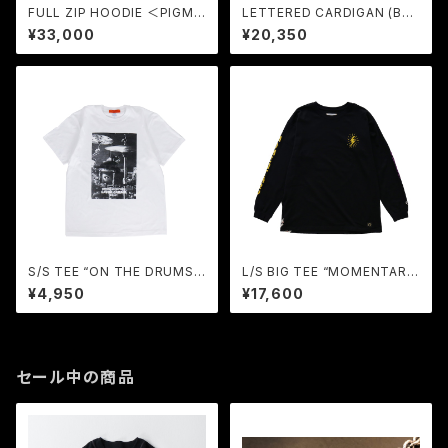
FULL ZIP HOODIE ＜PIGME
LETTERED CARDIGAN (BLA
NT-DYEING＞ (BULE) / GER
CK) / GAVIAL GARAGE
¥33,000
¥20,350
UGA
S/S TEE “ON THE DRUMS”
L/S BIG TEE “MOMENTAR
(WHITE) / GAVIAL GARAGE
Y” (BLACK) / GAVIAL
¥4,950
¥17,600
セール中の商品