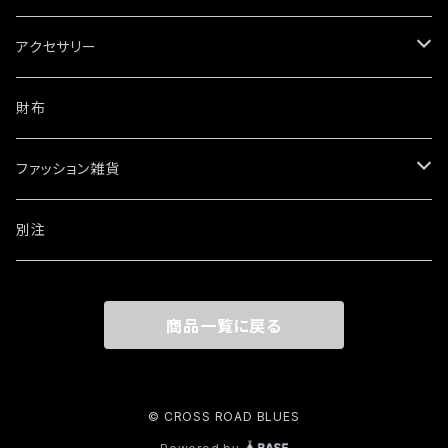
アクセサリー
ネックレス
財布
ブレスレット・バングル
ファッション雑貨
ウォレットチェーン
ワッペン・ステッカー
別注
リング
商品一覧に戻る
その他
© CROSS ROAD BLUES