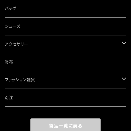
バッグ
シューズ
アクセサリー
ネックレス
財布
ブレスレット・バングル
ファッション雑貨
ウォレットチェーン
ワッペン・ステッカー
別注
リング
商品一覧に戻る