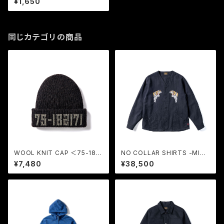
¥1,650
同じカテゴリの商品
WOOL KNIT CAP ＜75-1821
NO COLLAR SHIRTS -MINI
71＞ (BROWN-BK) / GERUG
HERRINBONE- ＜TIGER HE
¥7,480
¥38,500
A
AD＞ (BLACK) / GERUGA