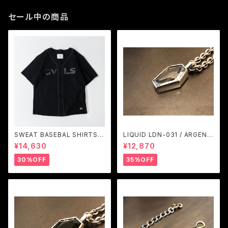
セール中の商品
SWEAT BASEBAL SHIRTS
LIQUID LDN-031 / ARGENT
(BLACK) / GAVIAL
GLEAM
¥14,630
¥12,870
30%OFF
35%OFF