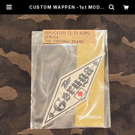
CUSTOM WAPPEN -1st MODEL
- (WHITE) / GERUGA | CROSS
ROAD BLUES