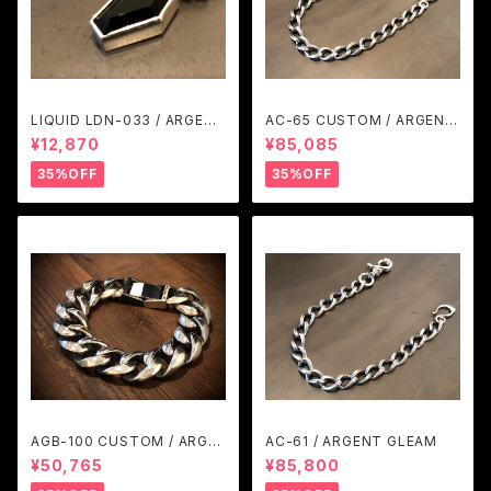
LIQUID LDN-033 / ARGENT
AC-65 CUSTOM / ARGENT
GLEAM
GLEAM
¥12,870
¥85,085
35%OFF
35%OFF
AGB-100 CUSTOM / ARGE
AC-61 / ARGENT GLEAM
NT GLEAM
¥50,765
¥85,800