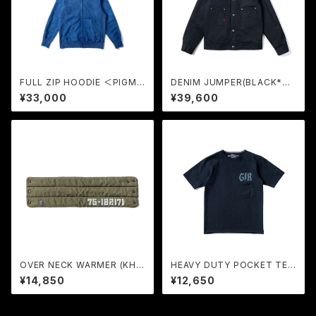
FULL ZIP HOODIE ＜PIGME
DENIM JUMPER(BLACK*BL
NT-DYEING＞ (BULE) / GER
ACK) / GERUGA
¥33,000
¥39,600
UGA
OVER NECK WARMER (KHA
HEAVY DUTY POCKET TEE
KI GREEN) / GERUGA
< PRODUCT DYEING > (BL
¥14,850
¥12,650
ACK) / GERUGA