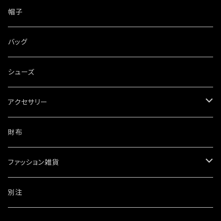
帽子
バッグ
シューズ
アクセサリー
ネックレス
財布
ブレスレット・バングル
ファッション雑貨
ウォレットチェーン
ワッペン・ステッカー
別注