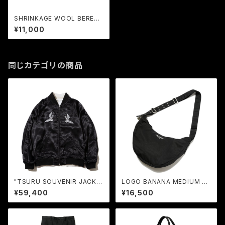
SHRINKAGE WOOL BERET
(BLACK / WHITE) / RUDE G
¥11,000
ALLERY
同じカテゴリの商品
"TSURU SOUVENIR JACKE
LOGO BANANA MEDIUM BA
T＜YOSO PARIS＞" (BLAC
G (BLACK) / RUDE GALLER
¥59,400
¥16,500
K) / RUDE GALLERY
Y