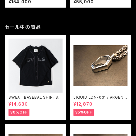
¥154,000
¥55,000
セール中の商品
SWEAT BASEBAL SHIRTS
LIQUID LDN-031 / ARGENT
(BLACK) / GAVIAL
GLEAM
¥14,630
¥12,870
30%OFF
35%OFF