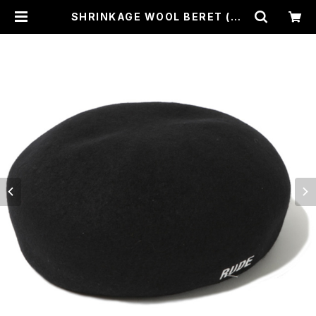
SHRINKAGE WOOL BERET (BL
ACK / WHITE) / RUDE GALLER
Y | CROSS ROAD BLUES