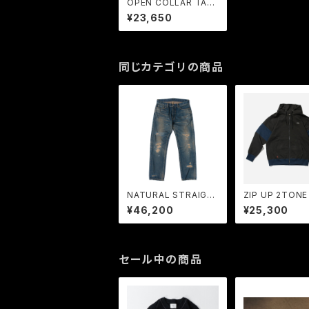
OPEN COLLAR TAC
C SS SHIRTS (YELL
¥23,650
OW BEIGE) / LOST
CONTROL
同じカテゴリの商品
NATURAL STRAIGH
ZIP UP 2TONE
T 5P DP -DESTROY
A (CHARCOAL
¥46,200
¥25,300
- / LOST CONTROL
K) / LOST C
L
セール中の商品