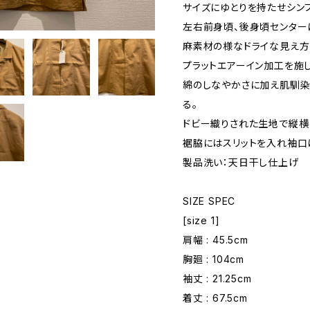
サイズにゆとりを持たせシン
左右前身頃、後身頃センター
麻素材の様なドライな見え方の
プラットエアーイン加工を施
綿のしなやかさに加え肌馴染
る。
ドビー織りされた生地で縦横
裾脇にはスリットを入れ袖口
製品洗い：天日干し仕上げ
SIZE SPEC
[size 1]
肩幅 : 45.5cm
胸廻 : 104cm
袖丈 : 21.25cm
着丈 : 67.5cm