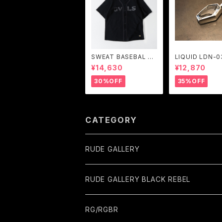
SWEAT BASEBAL S
LIQUID LDN-03
HIRTS (BLACK) / GA
RGENT GLEA
¥14,630
¥12,870
VIAL
30%OFF
35%OFF
CATEGORY
RUDE GALLERY
RUDE GALLERY BLACK REBEL
RG/RGBR