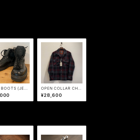
D BOOTS (JET
OPEN COLLAR CHE
K) / LOST CON
CK SH (Black × Re
,000
¥28,600
d) / LOST CONTRO
L