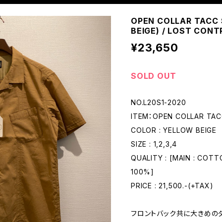
OPEN COLLAR TACC 
BEIGE) / LOST CONT
¥23,650
SOLD OUT
NO.L20S1-2020
ITEM：OPEN COLLAR TAC
COLOR : YELLOW BEIGE
SIZE : 1,2,3,4
QUALITY : [MAIN : COT
100%]
PRICE : 21,500.-(+TAX)
フロントバック共に大きめの