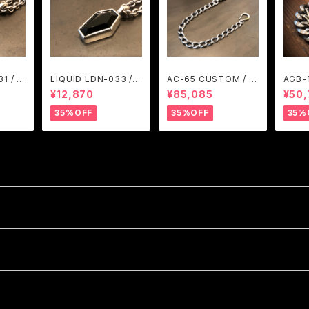
1 / A
LIQUID LDN-033 / A
AC-65 CUSTOM / A
AGB-
M
RGENT GLEAM
RGENT GLEAM
ARGE
¥12,870
¥85,085
¥50
35%OFF
35%OFF
35%