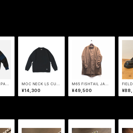
 PARK
MOC NECK LS CUT
M65 FISHTAIL JACK
FIEL
 BLAC
SEWN (BLACK) / LO
ET (COYOTE BROW
BLAC
¥14,300
¥49,500
¥88
ONTRO
ST CONTROL
N) / LOST CONTRO
TROL
L