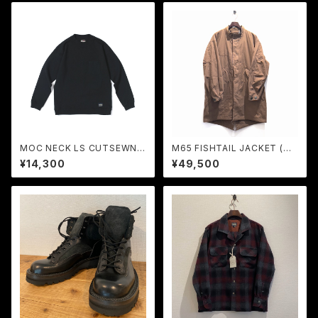
MOC NECK LS CUTSEWN
M65 FISHTAIL JACKET (CO
(BLACK) / LOST CONTROL
YOTE BROWN) / LOST CO
¥14,300
¥49,500
NTROL