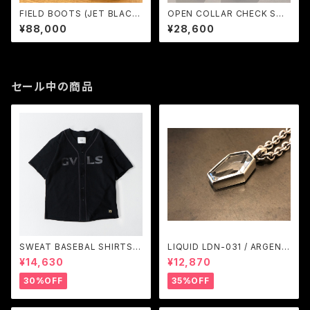
FIELD BOOTS (JET BLACK)
OPEN COLLAR CHECK SH
/ LOST CONTROL
(Black × Red) / LOST CON
¥88,000
¥28,600
TROL
セール中の商品
SWEAT BASEBAL SHIRTS
LIQUID LDN-031 / ARGENT
(BLACK) / GAVIAL
GLEAM
¥14,630
¥12,870
30%OFF
35%OFF