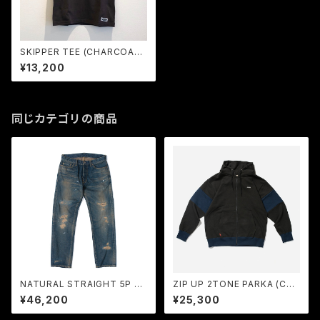
SKIPPER TEE (CHARCOAL)
/ LOST CONTROL
¥13,200
同じカテゴリの商品
NATURAL STRAIGHT 5P D
ZIP UP 2TONE PARKA (CHA
P -DESTROY- / LOST CON
RCOAL BLACK) / LOST CO
¥46,200
¥25,300
TROL
NTROL