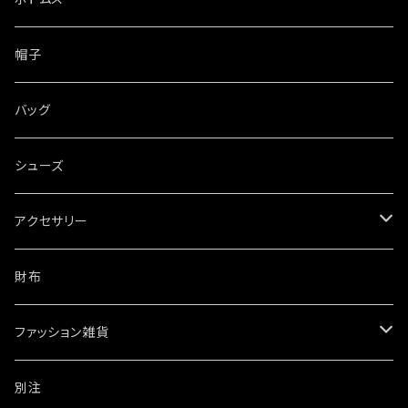
帽子
バッグ
シューズ
アクセサリー
ネックレス
財布
ブレスレット・バングル
ファッション雑貨
ウォレットチェーン
ワッペン・ステッカー
別注