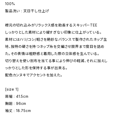
100%
製品洗い : 天日干し仕上げ
襟元の切れ込みがリラックス感を助長するスキッパーTEE
しっかりとした素材により緩すぎない印象に仕上がっている。
素材にはハリ/コシ/軽さを絶妙なバランスで製作されたネップ生
地、独特の硬さを持つネップ糸を交編させ限界まで度目を詰め
た。その表情は粗野感と着用した際の立体感を生んでいる。
切り替えを使い別布を当てる事により伸びの軽減、それに加えし
っかりとした形を保持する事が出来る。
配色カンヌキでアクセントを加えた。
[size 1]
肩幅 : 41.5cm
胸廻 : 96cm
袖丈 : 18.75cm