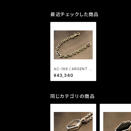
最近チェックした商品
AC-166 / ARGENT G
LEAM
¥43,340
同じカテゴリの商品