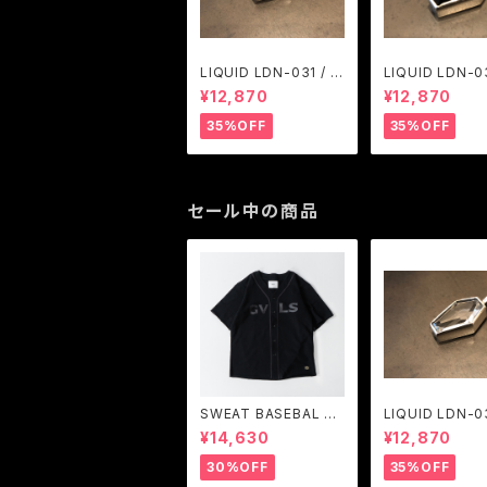
LIQUID LDN-031 / A
LIQUID LDN-03
RGENT GLEAM
RGENT GLEA
¥12,870
¥12,870
35%OFF
35%OFF
セール中の商品
SWEAT BASEBAL S
LIQUID LDN-03
HIRTS (BLACK) / GA
RGENT GLEA
¥14,630
¥12,870
VIAL
30%OFF
35%OFF