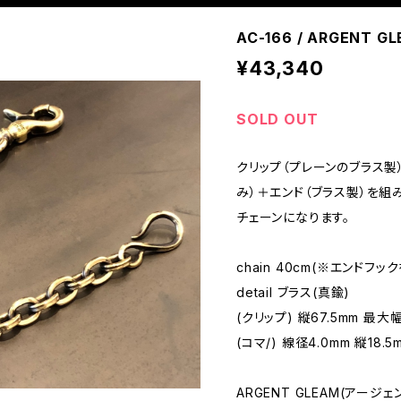
AC-166 / ARGENT G
¥43,340
SOLD OUT
クリップ（プレーンのブラス製
み）＋エンド（ブラス製）を組
チェーンになります。
chain 40cm(※エンドフッ
detail ブラス(真鍮)
(クリップ) 縦67.5mm 最大幅
(コマ/) 線径4.0mm 縦18.5
ARGENT GLEAM(アージ