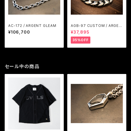
AC-172 / ARGENT GLEAM
AGB-97 CUSTOM / ARGEN
T GLEAM
¥106,700
¥37,895
35%OFF
セール中の商品