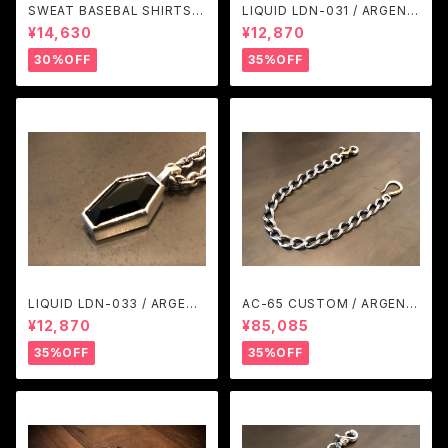
SWEAT BASEBAL SHIRTS
LIQUID LDN-031 / ARGENT
(BLACK) / GAVIAL
GLEAM
¥14,630
¥12,870
30%OFF
35%OFF
LIQUID LDN-033 / ARGENT
AC-65 CUSTOM / ARGENT
GLEAM
GLEAM
¥12,870
¥85,085
35%OFF
35%OFF