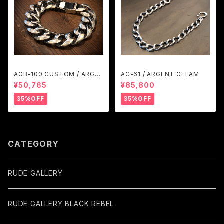
AGB-100 CUSTOM / ARGE
AC-61 / ARGENT GLEAM
NT GLEAM
¥50,765
¥85,800
35%OFF
35%OFF
CATEGORY
RUDE GALLERY
RUDE GALLERY BLACK REBEL