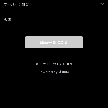
ブレスレット・バングル
ファッション雑貨
ウォレットチェーン
ワッペン・ステッカー
別注
リング
商品一覧に戻る
その他
© CROSS ROAD BLUES
Powered by