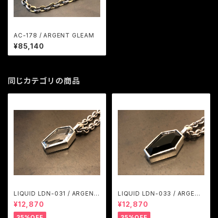
AC-178 / ARGENT GLEAM
¥85,140
同じカテゴリの商品
LIQUID LDN-031 / ARGENT
LIQUID LDN-033 / ARGENT
GLEAM
GLEAM
¥12,870
¥12,870
35%OFF
35%OFF