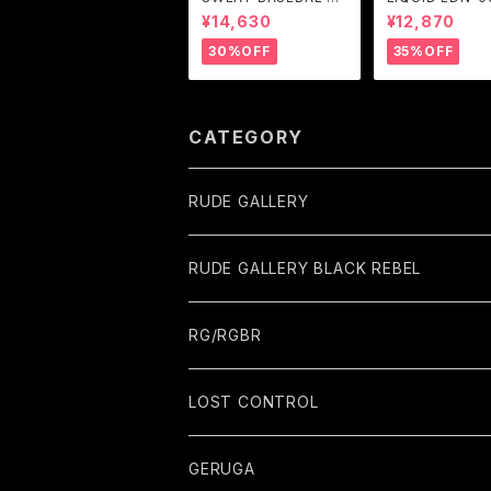
HIRTS (BLACK) / GA
RGENT GLEA
¥14,630
¥12,870
VIAL
30%OFF
35%OFF
CATEGORY
RUDE GALLERY
RUDE GALLERY BLACK REBEL
RG/RGBR
LOST CONTROL
GERUGA