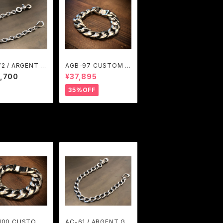
72 / ARGENT G
AGB-97 CUSTOM /
ARGENT GLEAM
,700
¥37,895
35%OFF
100 CUSTOM /
AC-61 / ARGENT GL