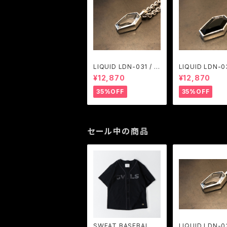
LIQUID LDN-031 / A
LIQUID LDN-03
RGENT GLEAM
RGENT GLEA
¥12,870
¥12,870
35%OFF
35%OFF
セール中の商品
SWEAT BASEBAL S
LIQUID LDN-03