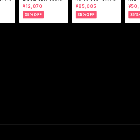
M
RGENT GLEAM
RGENT GLEAM
ARGE
¥12,870
¥85,085
¥50
35%OFF
35%OFF
35%