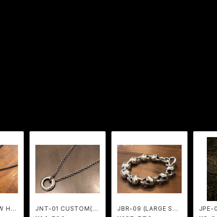
W HE
JNT-01 CUSTOM(RI
JBR-09 (LARGE SKU
JPE-0
0 (5
NG部のみ・両面刻印) /
LL LINK BRACELET)
NGO