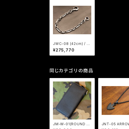
JWC-08 (42cm) / J
ANGO
¥275,770
同じカテゴリの商品
JM-W-01(ROUND ZI
JNT-05 ARRO
P WALLET) / JANGO
AD & JAC-45-5