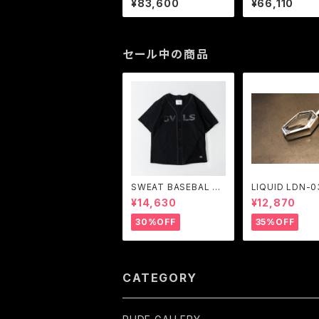
¥83,600
¥66,110
0cm) ALL BLA
STOM / JANG
セール中の商品
SWEAT BASEBAL S
LIQUID LDN-03
HIRTS (BLACK) / GA
RGENT GLEA
¥14,630
¥12,870
VIAL
30%OFF
35%OFF
CATEGORY