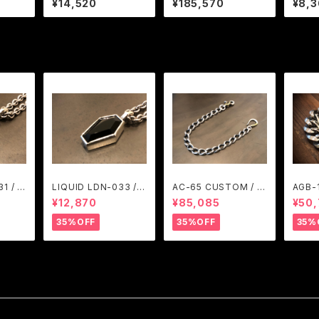
¥14,520
¥185,570
¥8,
CK CU
JANGO
/ JANGO
O
1 / A
LIQUID LDN-033 / A
AC-65 CUSTOM / A
AGB-
M
RGENT GLEAM
RGENT GLEAM
ARGE
¥12,870
¥85,085
¥50
35%OFF
35%OFF
35%