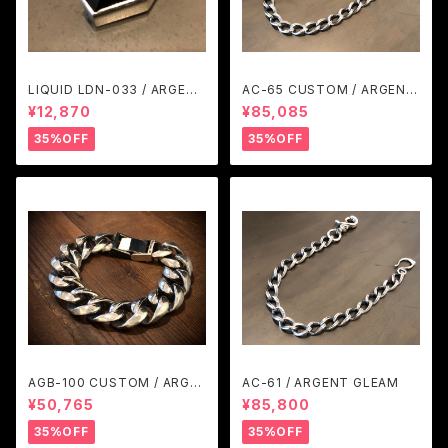
LIQUID LDN-033 / ARGENT
AC-65 CUSTOM / ARGENT
GLEAM
GLEAM
¥12,870
¥85,085
35%OFF
35%OFF
AGB-100 CUSTOM / ARGE
AC-61 / ARGENT GLEAM
NT GLEAM
¥50,765
¥85,800
35%OFF
35%OFF