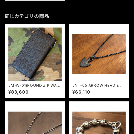
同じカテゴリの商品
JM-W-01(ROUND ZIP WAL
JNT-05 ARROW HEAD & JA
LET) / JANGO
C-45-50 (50cm) ALL BLAC
¥83,600
¥66,110
K CUSTOM / JANGO