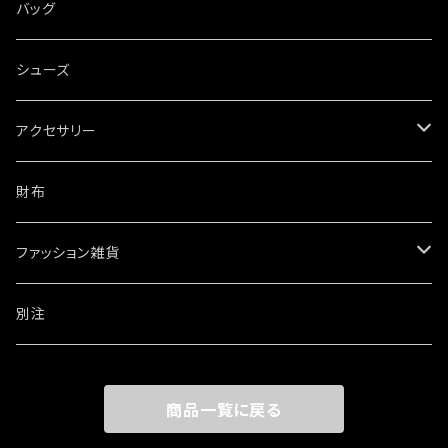
バッグ
シューズ
アクセサリー
ネックレス
財布
ブレスレット・バングル
ファッション雑貨
ウォレットチェーン
ワッペン・ステッカー
別注
リング
商品一覧に戻る
その他