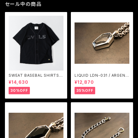
セール中の商品
SWEAT BASEBAL SHIRTS
LIQUID LDN-031 / ARGENT
(BLACK) / GAVIAL
GLEAM
¥14,630
¥12,870
30%OFF
35%OFF