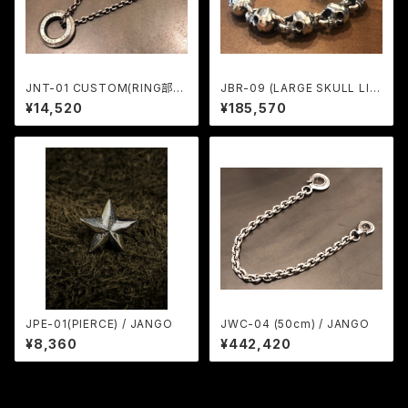
JNT-01 CUSTOM(RING部の
JBR-09 (LARGE SKULL LIN
み・両面刻印) / JANGO
K BRACELET) / JANGO
¥14,520
¥185,570
JPE-01(PIERCE) / JANGO
JWC-04 (50cm) / JANGO
¥8,360
¥442,420