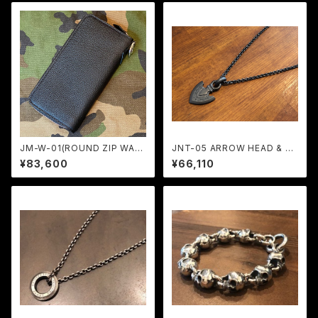
JM-W-01(ROUND ZIP WAL
JNT-05 ARROW HEAD & JA
LET) / JANGO
C-45-50 (50cm) ALL BLAC
¥83,600
¥66,110
K CUSTOM / JANGO