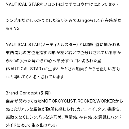
NAUTICAL STARをフロントに1つずつロウ付けによってセット
シンプルだがしっかりとした造り込みでJangoらしく存在感があ
るRING
NAUTICAL STAR（ノーティカルスター）とは羅針盤に描かれる
東西南北の方位を指す図形が左と右とで色分けされている事か
ら5つの尖った角から中心へ半分ずつに区切られた星
(NAUTICAL STAR)が生まれたとされ船乗りたちを正しい方向
へと導いてくれるとされています
Brand Concept (引用)
自身が関わってきたMOTORCYCLIST,ROCKER,WORKERから
感じたリアルな空気が随所に感じられ、カッコイイ、タフ、機能性、
無駄をなくしシンプルな造形美、重量感、存在感、を意識しハンド
メイドによって生み出される。