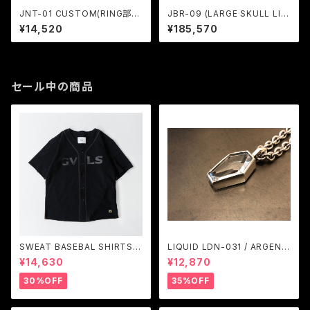
JNT-01 CUSTOM(RING部の
JBR-09 (LARGE SKULL LIN
み・両面刻印) / JANGO
K BRACELET) / JANGO
¥14,520
¥185,570
セール中の商品
SWEAT BASEBAL SHIRTS
LIQUID LDN-031 / ARGENT
(BLACK) / GAVIAL
GLEAM
¥14,630
¥12,870
30%OFF
35%OFF