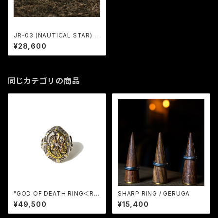
JR-03 (NAUTICAL STAR) /
JANGO
¥28,600
同じカテゴリの商品
"GOD OF DEATH RING＜Ru
SHARP RING / GERUGA
de CHAOS＞ / RUDE GALLE
¥49,500
¥15,400
RY