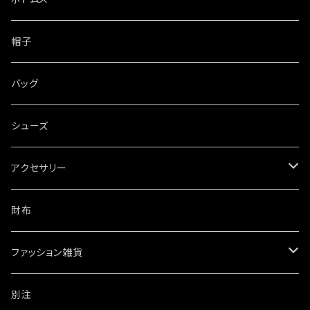
帽子
バッグ
シューズ
アクセサリー
ネックレス
財布
ブレスレット・バングル
ファッション雑貨
ウォレットチェーン
ワッペン・ステッカー
別注