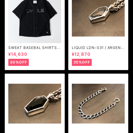
SWEAT BASEBAL SHIRTS
LIQUID LDN-031 / ARGENT
(BLACK) / GAVIAL
GLEAM
¥14,630
¥12,870
30%OFF
35%OFF