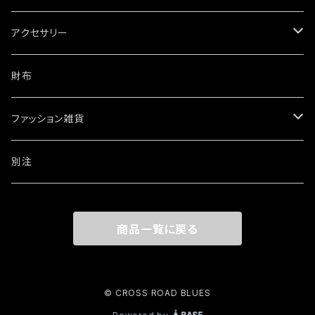
アクセサリー
ネックレス
財布
ブレスレット・バングル
ファッション雑貨
ウォレットチェーン
ワッペン・ステッカー
別注
リング
商品一覧に戻る
その他
© CROSS ROAD BLUES