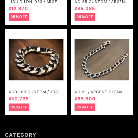
LIQUID LDN-033 / ARGENT
AC-65 CUSTOM / ARGENT
GLEAM
GLEAM
¥12,870
¥85,085
35%OFF
35%OFF
AGB-100 CUSTOM / ARGE
AC-61 / ARGENT GLEAM
NT GLEAM
¥50,765
¥85,800
35%OFF
35%OFF
CATEGORY