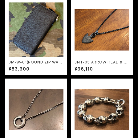
JM-W-01(ROUND ZIP WAL
JNT-05 ARROW HEAD & JA
LET) / JANGO
C-45-50 (50cm) ALL BLAC
¥83,600
¥66,110
K CUSTOM / JANGO