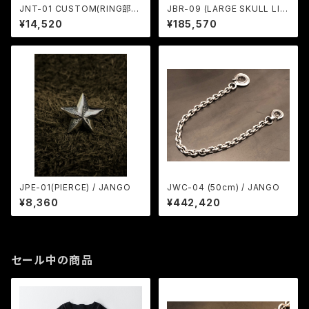
JNT-01 CUSTOM(RING部の
JBR-09 (LARGE SKULL LIN
み・両面刻印) / JANGO
K BRACELET) / JANGO
¥14,520
¥185,570
JPE-01(PIERCE) / JANGO
JWC-04 (50cm) / JANGO
¥8,360
¥442,420
セール中の商品