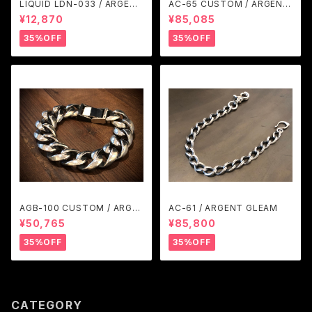
LIQUID LDN-033 / ARGENT
AC-65 CUSTOM / ARGENT
GLEAM
GLEAM
¥12,870
¥85,085
35%OFF
35%OFF
AGB-100 CUSTOM / ARGE
AC-61 / ARGENT GLEAM
NT GLEAM
¥50,765
¥85,800
35%OFF
35%OFF
CATEGORY