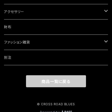
アクセサリー
ネックレス
財布
ブレスレット・バングル
ファッション雑貨
ウォレットチェーン
ワッペン・ステッカー
別注
リング
商品一覧に戻る
その他
© CROSS ROAD BLUES