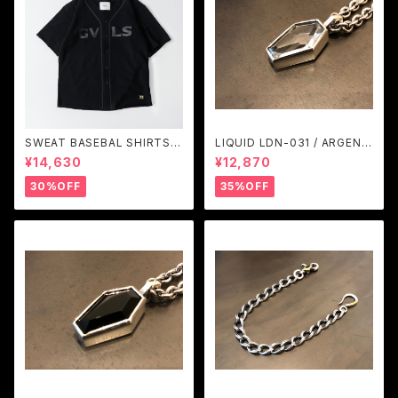
SWEAT BASEBAL SHIRTS
LIQUID LDN-031 / ARGENT
(BLACK) / GAVIAL
GLEAM
¥14,630
¥12,870
30%OFF
35%OFF