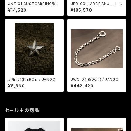
JNT-01 CUSTOM(RING部の
JBR-09 (LARGE SKULL LIN
み・両面刻印) / JANGO
K BRACELET) / JANGO
¥14,520
¥185,570
JPE-01(PIERCE) / JANGO
JWC-04 (50cm) / JANGO
¥8,360
¥442,420
セール中の商品