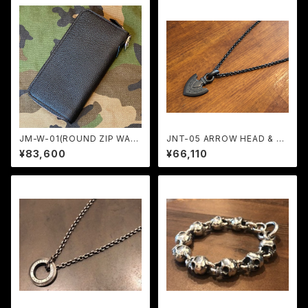
JM-W-01(ROUND ZIP WAL
JNT-05 ARROW HEAD & JA
LET) / JANGO
C-45-50 (50cm) ALL BLAC
¥83,600
¥66,110
K CUSTOM / JANGO